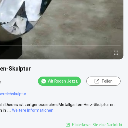
en-Skulptur
Wir Reden Jetzt.
Teilen
n
bereichskulptur
ahl Dieses ist zeitgenössisches Metallgarten-Herz-Skulptur im
n .....
Weitere Informationen
Hinterlassen Sie eine Nachricht.