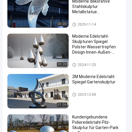
Moderne dekorative
Stahlskulptur
Metallstatue
Riesenweißer Wal
Gemalte Metallskulptur
00:30
2025-11-14
Moderne Edelstahl-
Skulpturen Spiegel
Polster Wassertropfen
Design Innen-Außen-
Anpassung Schweißen
Metall Ornamente
Edelstahl-Skulptur
00:28
2024-11-25
2M Moderne Edelstahl
Spiegel Gartenskulptur
Edelstahl-Skulptur
2023-12-08
01:06
Kundengebundene
Polieredelstahl-Pilz-
Skulptur für Garten-Park