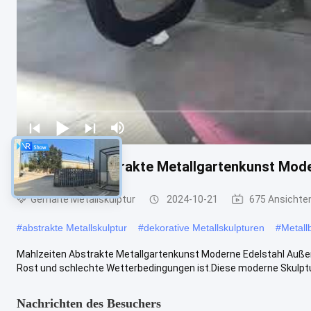
Mahlzeiten Abstrakte Metallgartenkunst Mod
Gemalte Metallskulptur
2024-10-21
675 Ansichte
#
abstrakte Metallskulptur
#
dekorative Metallskulpturen
#
Metall
Mahlzeiten Abstrakte Metallgartenkunst Moderne Edelstahl Außens
Rost und schlechte Wetterbedingungen ist.Diese moderne Skulptur
Nachrichten des Besuchers