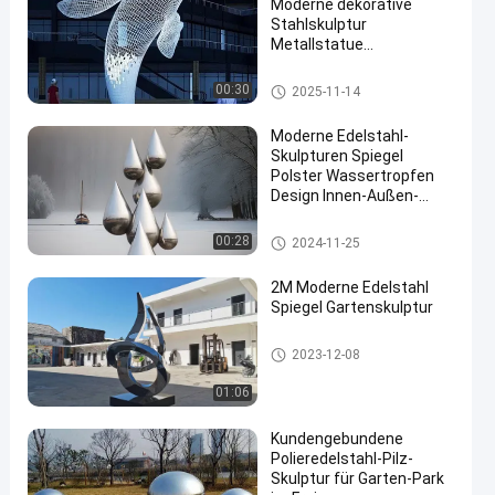
Moderne dekorative
Stahlskulptur
Metallstatue
Riesenweißer Wal
Gemalte Metallskulptur
00:30
2025-11-14
Moderne Edelstahl-
Skulpturen Spiegel
Polster Wassertropfen
Design Innen-Außen-
Anpassung Schweißen
Metall Ornamente
Edelstahl-Skulptur
00:28
2024-11-25
2M Moderne Edelstahl
Spiegel Gartenskulptur
Edelstahl-Skulptur
2023-12-08
01:06
Kundengebundene
Polieredelstahl-Pilz-
Skulptur für Garten-Park