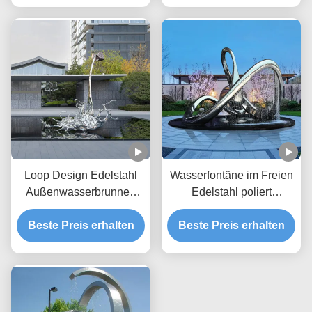
Landschaftsschwerpunkte
Landschaftsverbesserungen
und Hofverschönerungen
Loop Design Edelstahl
Wasserfontäne im Freien
Außenwasserbrunnen
Edelstahl poliert
Skulptur zur Dekoration
Unendlichkeits-Schleife
Beste Preis erhalten
Beste Preis erhalten
Großskulptur