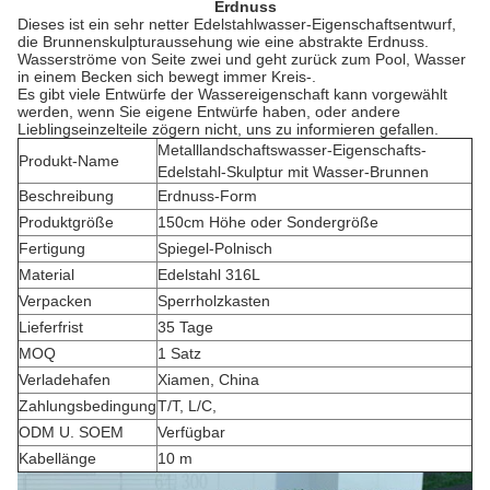
Erdnuss
Dieses ist ein sehr netter Edelstahlwasser-Eigenschaftsentwurf,
die Brunnenskulpturaussehung wie eine abstrakte Erdnuss.
Wasserströme von Seite zwei und geht zurück zum Pool, Wasser
in einem Becken sich bewegt immer Kreis-.
Es gibt viele Entwürfe der Wassereigenschaft kann vorgewählt
werden, wenn Sie eigene Entwürfe haben, oder andere
Lieblingseinzelteile zögern nicht, uns zu informieren gefallen.
Metalllandschaftswasser-Eigenschafts-
Produkt-Name
Edelstahl-Skulptur mit Wasser-Brunnen
Beschreibung
Erdnuss-Form
Produktgröße
150cm Höhe oder Sondergröße
Fertigung
Spiegel-Polnisch
Material
Edelstahl 316L
Verpacken
Sperrholzkasten
Lieferfrist
35 Tage
MOQ
1 Satz
Verladehafen
Xiamen, China
Zahlungsbedingung
T/T, L/C,
ODM U. SOEM
Verfügbar
Kabellänge
10 m