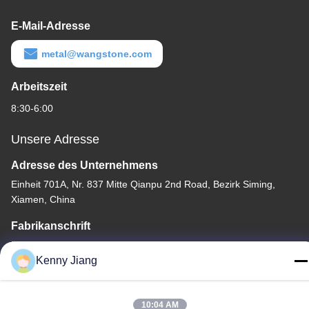
E-Mail-Adresse
metal@wangstone.com
Arbeitszeit
8:30-6:00
Unsere Adresse
Adresse des Unternehmens
Einheit 701A, Nr. 837 Mitte Qianpu 2nd Road, Bezirk Siming,
Xiamen, China
Fabrikanschrift
Nr. 72, Yongjun Road, Dorf Wufeng, Stadt Chongwu, Quanzhou,
Kenny Jiang
Fujian, China
Tel.
10:04 AM
86-592-5175705