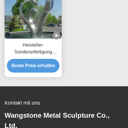
Hersteller-
Sonderanfertigung
Modernes öffentliches
Springbrunnen Edelstahl
Beste Preis erhalten
Outdoor-Wasserspiel
Kontakt mit uns
Wangstone Metal Sculpture Co.,
Ltd.