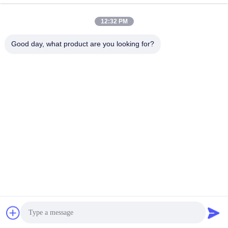
Adresse des Unternehmens
12:32 PM
Einheit 701A, Nr. 837 Mitte Qianpu 2nd Road, Bezirk Siming,
Xiamen, China
Good day, what product are you looking for?
Fabrikanschrift
Nr. 72, Yongjun Road, Dorf Wufeng, Stadt Chongwu, Quanzhou,
Fujian, China
Tel.
86-592-5175705
China Gute Qualität Metallskulptur im Freien Lieferant.
Urheberrecht © -2026 Wangstone Metal Sculpture Co., Ltd. Alle
Rechte vorbehalten.
Datenschutzrichtlinie
|
Sitemap