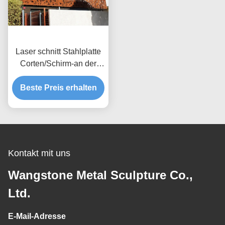
Laser schnitt Stahlplatte
Corten/Schirm-an der
Wand befestigte
Beste Preis erhalten
Metallskulptur, die
natürlich rostig sind
Kontakt mit uns
Wangstone Metal Sculpture Co.,
Ltd.
E-Mail-Adresse