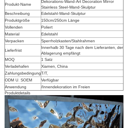
Dekorations-Wand-Art Decoration Mirror
Produkt-Name
Stainless Steel-Wand-Skulptur
Beschreibung
Edelstahl-Wand-Skulptur
Produktgröße
150cm/250cm Länge
Vollenden
Poliert
Material
Edelstahl
Verpacken
Sperrholzkasten/Stahlrahmen
Innerhalb 30 Tage nach dem Lieferanten, der
Lieferfrist
Ablagerung empfängt
MOQ
1 Satz
Verladehafen
Xiamen, China
Zahlungsbedingung
T/T,
ODM U. SOEM
Verfügbar
Anwendung
/Innendekoration im Freien
Produktdetails