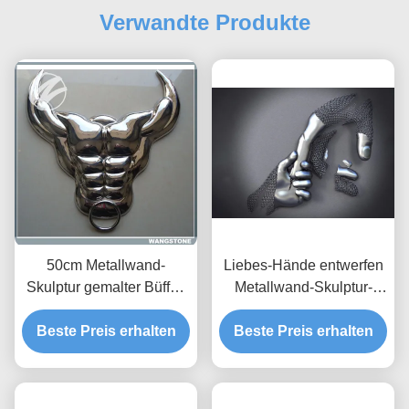
Verwandte Produkte
50cm Metallwand-
Liebes-Hände entwerfen
Skulptur gemalter Büffel-
Metallwand-Skulptur-
Schädel-Wand-Kunst-
mattes Finish des
Beste Preis erhalten
Edelstahl materiell
Beste Preis erhalten
Edelstahl-3D