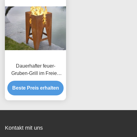
Dauerhafter feuer-
Gruben-Grill im Freien
kundengebundene Größe
Corten Stahlverfügbar
Beste Preis erhalten
Kontakt mit uns