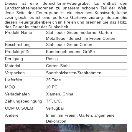
Dieses ist eine Bereichform-Feuergrube. Es enthält den
Landschaftseingeborenen zu unserem schönen Teil der Welt.
Jede Seite der Feuergrube ist ein einzelnes Kunstwerk, keine
zwei gleich, es ist eine perfekte Gartenverzierung. Setzen Sie
diesen Feuergrubenbereich im Freien und brennen Sie das Holz,
das Feuer leuchtet der Dunkelheit.
Produkt-Name
Stahlfeuer-Grube moderner Garten-
Metallfeuer-Bereich im Freien Corten
Beschreibung
Stahlfeuer-Grube Corten
Produktgröße
Kundengebundene Größe
Fertigung
Rostig
Material
Corten-Stahl
Verpacken
Sperrholzkasten/Stahlrahmen
Lieferfrist
25 Tage
MOQ
10 PC
Verladehafen
Xiamen, China
Zahlungsbedingung
T/T, L/C,
ODM U. SOEM
Verfügbar
Andere
Innen, im Freien, Garten, allgemeine
Dekoration