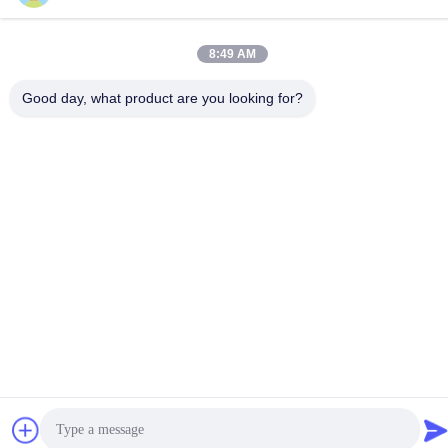
Tel.
86-592-5175705
8:49 AM
Good day, what product are you looking for?
China Gute Qualität Metallskulptur im Freien Lieferant.
Urheberrecht © -2026 Wangstone Metal Sculpture Co., Ltd. Alle
Rechte vorbehalten.
Datenschutzrichtlinie
|
Sitemap