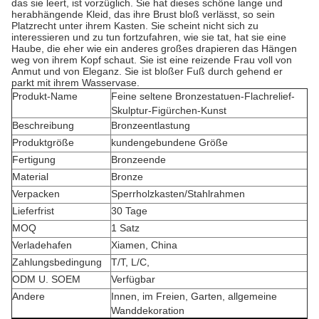
das sie leert, ist vorzüglich. Sie hat dieses schöne lange und
herabhängende Kleid, das ihre Brust bloß verlässt, so sein
Platzrecht unter ihrem Kasten. Sie scheint nicht sich zu
interessieren und zu tun fortzufahren, wie sie tat, hat sie eine
Haube, die eher wie ein anderes großes drapieren das Hängen
weg von ihrem Kopf schaut. Sie ist eine reizende Frau voll von
Anmut und von Eleganz. Sie ist bloßer Fuß durch gehend er
parkt mit ihrem Wasservase.
Produkt-Name
Feine seltene Bronzestatuen-Flachrelief-
Skulptur-Figürchen-Kunst
Beschreibung
Bronzeentlastung
Produktgröße
kundengebundene Größe
Fertigung
Bronzeende
Material
Bronze
Verpacken
Sperrholzkasten/Stahlrahmen
Lieferfrist
30 Tage
MOQ
1 Satz
Verladehafen
Xiamen, China
Zahlungsbedingung
T/T, L/C,
ODM U. SOEM
Verfügbar
Andere
Innen, im Freien, Garten, allgemeine
Wanddekoration