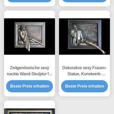
Endantikorrosion
kundengebundene Größe
Zeitgenössische sexy
Dekorative sexy Frauen-
nackte Wand-Skulptur für
Statue, Kunstwerk-
Innendekoration
charismatische
Beste Preis erhalten
200*180cm
Beste Preis erhalten
Bronzeentlastung
150*150cm