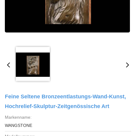
Feine Seltene Bronzeentlastungs-Wand-Kunst,
Hochrelief-Skulptur-Zeitgenössische Art
Markenname:
WANGSTONE