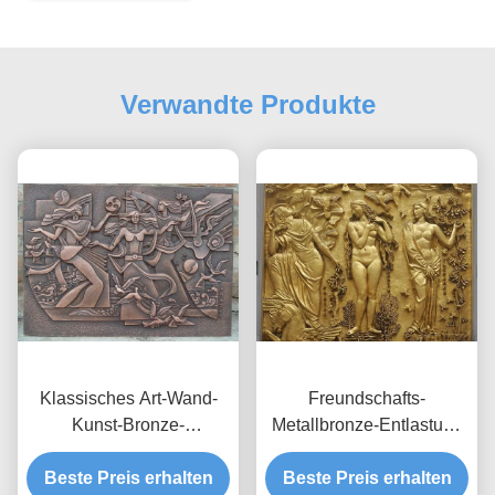
Verwandte Produkte
Klassisches Art-Wand-
Freundschafts-
Kunst-Bronze-
Metallbronze-Entlastung
Entlastungs-Casting-
im Freien für Wand-
Beste Preis erhalten
Oberflächen-
Beste Preis erhalten
Dekoration