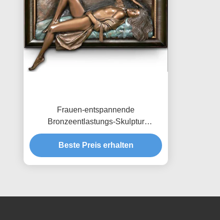
Frauen-entspannende
Bronzeentlastungs-Skulptur
dekoratives Soem/ODM annehmbar
Beste Preis erhalten