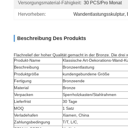
Versorgungsmaterial-Fähigkeit:
30 PCS/pro Monat
Hervorheben:
Wandentlastungsskulptur
, 
Beschreibung Des Produkts
Flachrelief der hoher Qualität gemacht in der Bronze. Die drei
Produkt-Name
Klassische Art-Dekorations-Wand-K
Beschreibung
Bronzeentlastung
Produktgröße
kundengebundene Größe
Fertigung
Bronzeende
Material
Bronze
Verpacken
Sperrholzkasten/Stahlrahmen
Lieferfrist
30 Tage
MOQ
1 Satz
Verladehafen
Xiamen, China
Zahlungsbedingung
T/T, L/C,