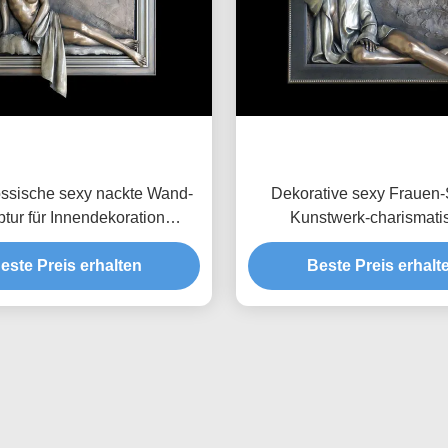
ssische sexy nackte Wand-
Dekorative sexy Frauen-
ptur für Innendekoration
Kunstwerk-charismati
200*180cm
Bronzeentlastung 150*
este Preis erhalten
Beste Preis erhalt