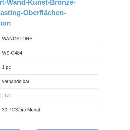
Art-Wand-Kunst-Bronze-
asting-Oberflächen-
sion
WANGSTONE
WS-C484
1 pc
verhandelbar
:
, T/T
30 PCS/pro Monat