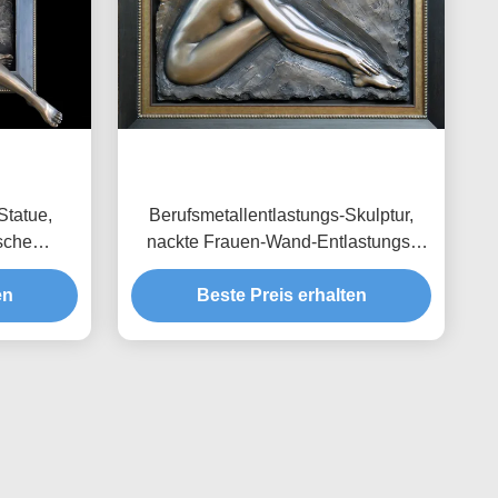
Statue,
Berufsmetallentlastungs-Skulptur,
sche
nackte Frauen-Wand-Entlastungs-
150cm
Skulptur
en
Beste Preis erhalten