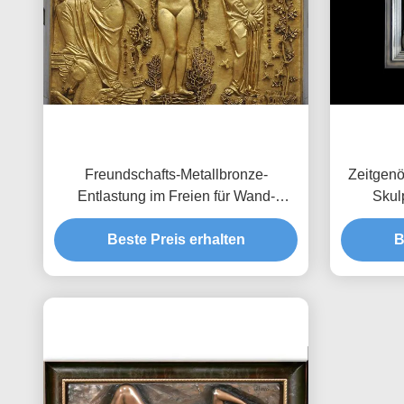
Freundschafts-Metallbronze-
Zeitgenö
Entlastung im Freien für Wand-
Skul
Dekoration kundengebundene Größe
Beste Preis erhalten
B