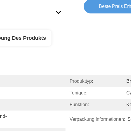
Beste Preis Erh
bung Des Produkts
Produkttyp:
Br
Tenique:
Ca
Funktion:
Ko
nd-
Verpackung Informationen:
S