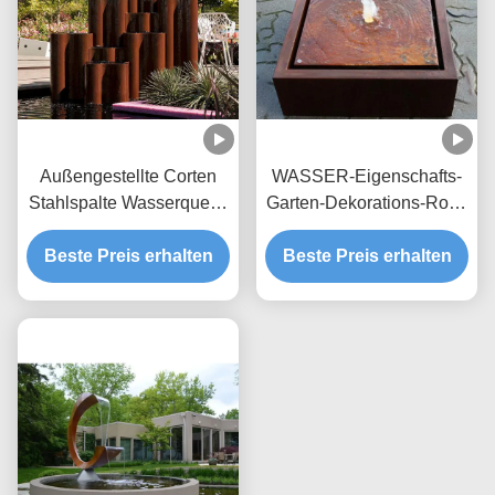
Außengestellte Corten
WASSER-Eigenschafts-
Stahlspalte Wasserquelle
Garten-Dekorations-Rost-
für den Garten
Oberfläche
Beste Preis erhalten
Metallzeitgenössische
Beste Preis erhalten
Corten Stahl