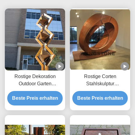
Rostige Dekoration
Rostige Corten
Outdoor Garten
Stahlskulptur
Wasserbrunnen
Wasserbrunnen für
Beste Preis erhalten
Cortenstahl Skulptur
Beste Preis erhalten
Außendekoration