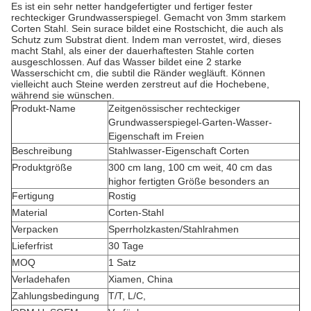
Es ist ein sehr netter handgefertigter und fertiger fester
rechteckiger Grundwasserspiegel. Gemacht von 3mm starkem
Corten Stahl. Sein surace bildet eine Rostschicht, die auch als
Schutz zum Substrat dient. Indem man verrostet, wird, dieses
macht Stahl, als einer der dauerhaftesten Stahle corten
ausgeschlossen. Auf das Wasser bildet eine 2 starke
Wasserschicht cm, die subtil die Ränder wegläuft. Können
vielleicht auch Steine werden zerstreut auf die Hochebene,
während sie wünschen.
Produkt-Name
Zeitgenössischer rechteckiger
Grundwasserspiegel-Garten-Wasser-
Eigenschaft im Freien
Beschreibung
Stahlwasser-Eigenschaft Corten
Produktgröße
300 cm lang, 100 cm weit, 40 cm das
highor fertigten Größe besonders an
Fertigung
Rostig
Material
Corten-Stahl
Verpacken
Sperrholzkasten/Stahlrahmen
Lieferfrist
30 Tage
MOQ
1 Satz
Verladehafen
Xiamen, China
Zahlungsbedingung
T/T, L/C,