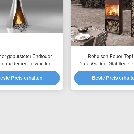
er gebürsteter Endfeuer-
Roheisen-Feuer-Topf
en-moderner Entwurf für
Yard-/Garten, Stahlfeuer
Garten/Hauptdekor
hölzerner brennender Kam
este Preis erhalten
Beste Preis erhalt