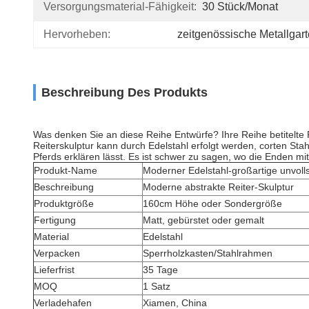
Versorgungsmaterial-Fähigkeit:
30 Stück/Monat
Hervorheben:
zeitgenössische Metallgar
Beschreibung Des Produkts
Was denken Sie an diese Reihe Entwürfe? Ihre Reihe betitelte 
Reiterskulptur kann durch Edelstahl erfolgt werden, corten Sta
Pferds erklären lässt. Es ist schwer zu sagen, wo die Enden m
Produkt-Name
Moderner Edelstahl-großartige unvoll
Beschreibung
Moderne abstrakte Reiter-Skulptur
Produktgröße
160cm Höhe oder Sondergröße
Fertigung
Matt, gebürstet oder gemalt
Material
Edelstahl
Verpacken
Sperrholzkasten/Stahlrahmen
Lieferfrist
35 Tage
MOQ
1 Satz
Verladehafen
Xiamen, China