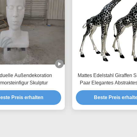
iduelle Außendekoration
Mattes Edelstahl Giraffen S
morsteinfigur Skulptur
Paar Elegantes Abstraktes
Moderne Gärten
este Preis erhalten
Beste Preis erhalt