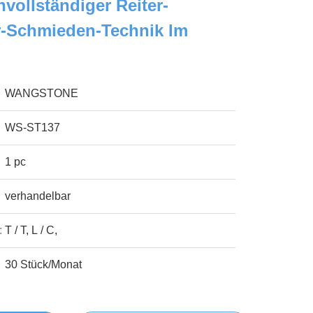
vollständiger Reiter-
r-Schmieden-Technik Im
WANGSTONE
WS-ST137
1 pc
verhandelbar
:
T / T, L / C,
30 Stück/Monat