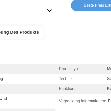
Beste Preis Erh
bung Des Produkts
Produkttyp:
Me
ng
Technik:
S
Funktion:
Ko
Und 
Verpackung Informationen:
F