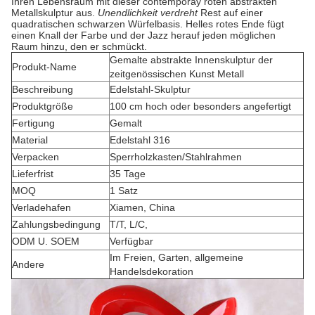
Ihren Lebensraum mit dieser contemporay roten abstrakten
Metallskulptur aus.
Unendlichkeit verdreht
Rest auf einer
quadratischen schwarzen Würfelbasis. Helles rotes Ende fügt
einen Knall der Farbe und der Jazz herauf jeden möglichen
Raum hinzu, den er schmückt.
Gemalte abstrakte Innenskulptur der
Produkt-Name
zeitgenössischen Kunst Metall
Beschreibung
Edelstahl-Skulptur
Produktgröße
100 cm hoch oder besonders angefertigt
Fertigung
Gemalt
Material
Edelstahl 316
Verpacken
Sperrholzkasten/Stahlrahmen
Lieferfrist
35 Tage
MOQ
1 Satz
Verladehafen
Xiamen, China
Zahlungsbedingung
T/T, L/C,
ODM U. SOEM
Verfügbar
Im Freien, Garten, allgemeine
Andere
Handelsdekoration