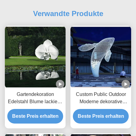
Verwandte Produkte
Gartendekoration
Custom Public Outdoor
Edelstahl Blume lackierte
Moderne dekorative
Skulptur
Stahlskulptur Metallstatue
Beste Preis erhalten
Beste Preis erhalten
Riesenweißer Wal