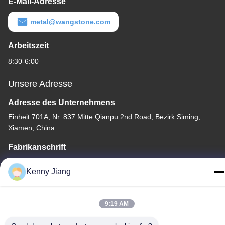
E-Mail-Adresse
metal@wangstone.com
Arbeitszeit
8:30-6:00
Unsere Adresse
Adresse des Unternehmens
Einheit 701A, Nr. 837 Mitte Qianpu 2nd Road, Bezirk Siming,
Xiamen, China
Fabrikanschrift
Nr. 72, Yongjun Road, Dorf Wufeng, Stadt Chongwu, Quanzhou,
Kenny Jiang
Fujian, China
Tel.
9:19 AM
86-592-5175705