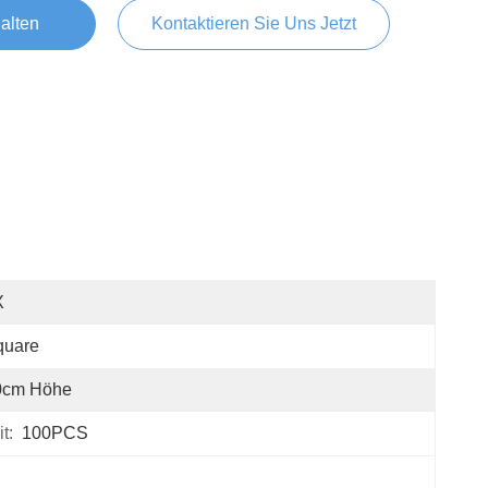
alten
Kontaktieren Sie Uns Jetzt
X
quare
0cm Höhe
t:
100PCS