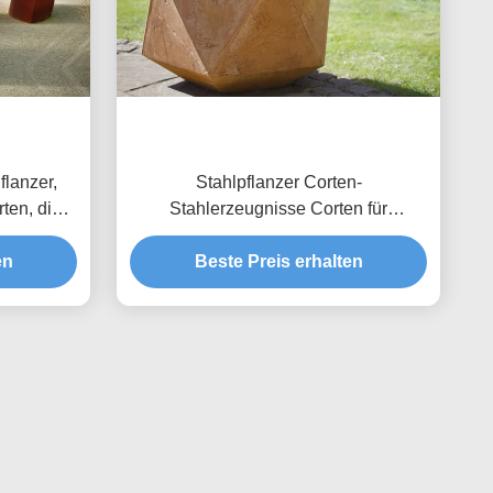
flanzer,
Stahlpflanzer Corten-
rten, die
Stahlerzeugnisse Corten für
en
Öffentlichkeits-/Garten-Dekoration
en
Beste Preis erhalten