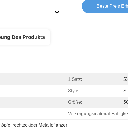
Beste Preis Erh
bung Des Produkts
1 Satz:
5
Style:
S
Größe:
5
Versorgungsmaterial-Fähigkei
töpfe
, 
rechteckiger Metallpflanzer