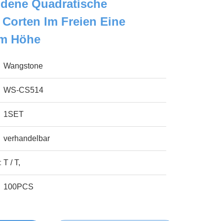
dene Quadratische
r Corten Im Freien Eine
cm Höhe
Wangstone
WS-CS514
1SET
verhandelbar
:
T / T,
100PCS