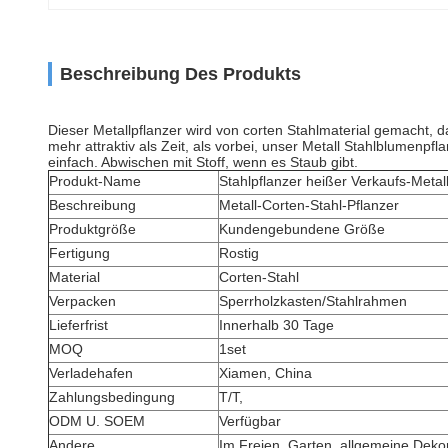
Beschreibung Des Produkts
Dieser Metallpflanzer wird von corten Stahlmaterial gemacht, d
mehr attraktiv als Zeit, als vorbei, unser Metall Stahlblumenpf
einfach. Abwischen mit Stoff, wenn es Staub gibt.
Produkt-Name
Stahlpflanzer heißer Verkaufs-Metal
Beschreibung
Metall-Corten-Stahl-Pflanzer
Produktgröße
Kundengebundene Größe
Fertigung
Rostig
Material
Corten-Stahl
Verpacken
Sperrholzkasten/Stahlrahmen
Lieferfrist
Innerhalb 30 Tage
MOQ
1set
Verladehafen
Xiamen, China
Zahlungsbedingung
T/T,
ODM U. SOEM
Verfügbar
Andere
Im Freien, Garten, allgemeine Deko