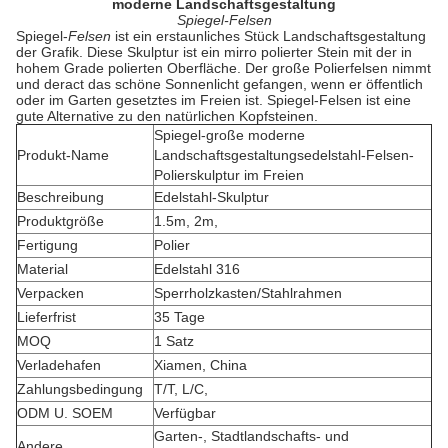
moderne Landschaftsgestaltung
Spiegel-Felsen
Spiegel-
Felsen
ist ein erstaunliches Stück Landschaftsgestaltung
der Grafik. Diese Skulptur ist ein mirro polierter Stein mit der in
hohem Grade polierten Oberfläche. Der große Polierfelsen nimmt
und deract das schöne Sonnenlicht gefangen, wenn er öffentlich
oder im Garten gesetztes im Freien ist. Spiegel-Felsen ist eine
gute Alternative zu den natürlichen Kopfsteinen.
Spiegel-große moderne
Produkt-Name
Landschaftsgestaltungsedelstahl-Felsen-
Polierskulptur im Freien
Beschreibung
Edelstahl-Skulptur
Produktgröße
1.5m, 2m,
Fertigung
Polier
Material
Edelstahl 316
Verpacken
Sperrholzkasten/Stahlrahmen
Lieferfrist
35 Tage
MOQ
1 Satz
Verladehafen
Xiamen, China
Zahlungsbedingung
T/T, L/C,
ODM U. SOEM
Verfügbar
Garten-, Stadtlandschafts- und
Andere