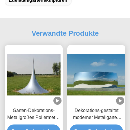
Edelstahlgartenskulpturen
Verwandte Produkte
Garten-Dekorations-
Dekorations-gestaltet
Metallgroßes Poliermetall
moderner Metallgarten
im Freien gestaltet
Polieredelstahl-Spiegel