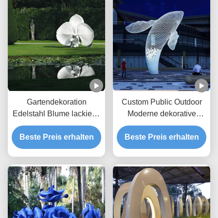
Gartendekoration
Custom Public Outdoor
Edelstahl Blume lackierte
Moderne dekorative
Skulptur
Stahlskulptur Metallstatue
Beste Preis erhalten
Beste Preis erhalten
Riesenweißer Wal