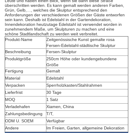
Leute und haben einen Blick, wenn sie dann diese Straße
überschritten werden. Es kann gemalt werden anderen Farben,
Grün, Gelb,…, welches
die Skulptur entsprechend den
Anforderungen der verschiedenen Größen der Gäste entworfen
sein kann.
Deshalb ist Edelstahl in der Gartendekoration,
Innendekoration heutzutage Edelstahl ist verwendet worden in
zunehmendem Maße, um Skulpturen zu machen und eine
schöne Stadtlandschaft zu werden weit verbreitet.
Produkt-Name
Zeitgenössische Kunst gemalte rosa
Fersen-Edelstahl-städtische Skulptur
Beschreibung
Fersen-Skulptur
Produktgröße
250cm Höhe oder kundengebundene
Größe
Fertigung
Gemalt
Material
Edelstahl
Verpacken
Sperrholzkasten/Stahlrahmen
Lieferfrist
30 Tage
MOQ
1 Satz
Verladehafen
Xiamen, China
Zahlungsbedingung
T/T,
ODM U. SOEM
Verfügbar
Andere
Im Freien, Garten, allgemeine Dekoration