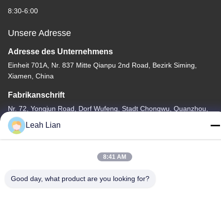
8:30-6:00
Unsere Adresse
Adresse des Unternehmens
Einheit 701A, Nr. 837 Mitte Qianpu 2nd Road, Bezirk Siming,
Xiamen, China
Fabrikanschrift
Nr. 72, Yongjun Road, Dorf Wufeng, Stadt Chongwu, Quanzhou,
Fujian, China
Leah Lian
Tel.
86-592-5175705
8:41 AM
Good day, what product are you looking for?
China Gute Qualität Metallskulptur im Freien Lieferant.