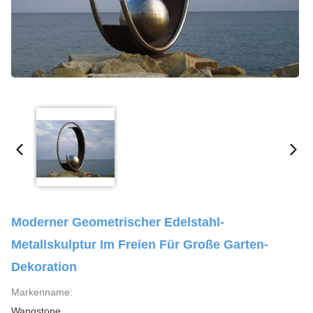
Moderner Geometrischer Edelstahl-
Metallskulptur Im Freien Für Große Garten-
Dekoration
Markenname:
Wangstone