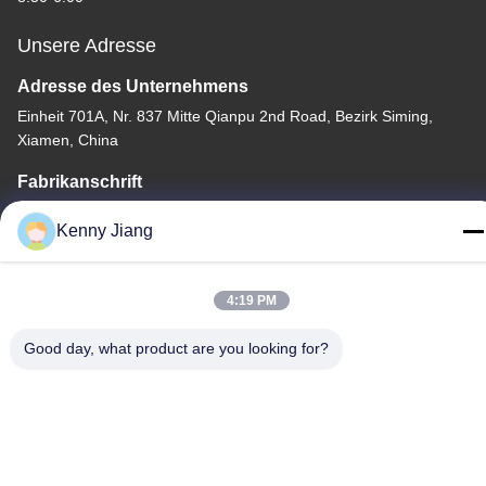
Unsere Adresse
Adresse des Unternehmens
Einheit 701A, Nr. 837 Mitte Qianpu 2nd Road, Bezirk Siming,
Xiamen, China
Fabrikanschrift
Nr. 72, Yongjun Road, Dorf Wufeng, Stadt Chongwu, Quanzhou,
Kenny Jiang
Fujian, China
Tel.
4:19 PM
86-592-5175705
Good day, what product are you looking for?
China Gute Qualität Metallskulptur im Freien Lieferant.
Urheberrecht © -2026 Wangstone Metal Sculpture Co., Ltd. Alle