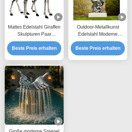
Mattes Edelstahl Giraffen
Outdoor-Metallkunst
Skulpturen Paar
Edelstahl Moderne
Elegantes Abstraktes
abstrakte Skulptur
Duo für Moderne Gärten
Beste Preis erhalten
Beste Preis erhalten
Große moderne Spiegel