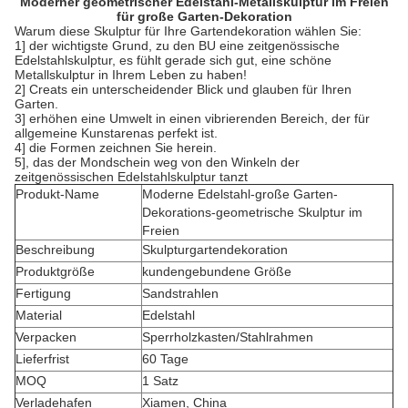
Moderner geometrischer Edelstahl-Metallskulptur im Freien
für große Garten-Dekoration
Warum diese Skulptur für Ihre Gartendekoration wählen Sie:
1] der wichtigste Grund, zu den BU eine zeitgenössische
Edelstahlskulptur, es fühlt gerade sich gut, eine schöne
Metallskulptur in Ihrem Leben zu haben!
2] Creats ein unterscheidender Blick und glauben für Ihren
Garten.
3] erhöhen eine Umwelt in einen vibrierenden Bereich, der für
allgemeine Kunstarenas perfekt ist.
4] die Formen zeichnen Sie herein.
5], das der Mondschein weg von den Winkeln der
zeitgenössischen Edelstahlskulptur tanzt
Produkt-Name
Moderne Edelstahl-große Garten-
Dekorations-geometrische Skulptur im
Freien
Beschreibung
Skulpturgartendekoration
Produktgröße
kundengebundene Größe
Fertigung
Sandstrahlen
Material
Edelstahl
Verpacken
Sperrholzkasten/Stahlrahmen
Lieferfrist
60 Tage
MOQ
1 Satz
Verladehafen
Xiamen, China