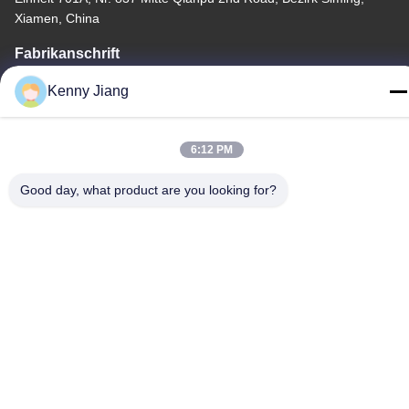
Xiamen, China
Fabrikanschrift
Nr. 72, Yongjun Road, Dorf Wufeng, Stadt Chongwu, Quanzhou,
Kenny Jiang
Fujian, China
Tel.
6:12 PM
86-592-5175705
Good day, what product are you looking for?
China Gute Qualität Metallskulptur im Freien Lieferant.
Urheberrecht © -2026 Wangstone Metal Sculpture Co., Ltd. Alle
Rechte vorbehalten.
Datenschutzrichtlinie
|
Sitemap