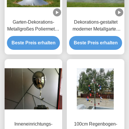
Garten-Dekorations-
Dekorations-gestaltet
Metallgroßes Poliermetall
moderner Metallgarten
im Freien gestaltet
Polieredelstahl-Spiegel
Beste Preis erhalten
Tropfen-Skulptur
Beste Preis erhalten
Inneneinrichtungs-
100cm Regenbogen-