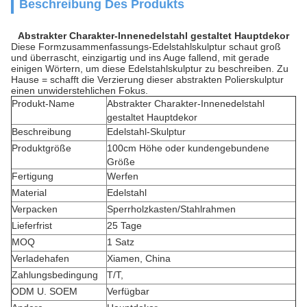
Beschreibung Des Produkts
Abstrakter Charakter-Innenedelstahl gestaltet Hauptdekor
Diese Formzusammenfassungs-Edelstahlskulptur schaut groß
und überrascht, einzigartig und ins Auge fallend, mit gerade
einigen Wörtern, um diese Edelstahlskulptur zu beschreiben. Zu
Hause = schafft die Verzierung dieser abstrakten Polierskulptur
einen unwiderstehlichen Fokus.
Produkt-Name
Abstrakter Charakter-Innenedelstahl
gestaltet Hauptdekor
Beschreibung
Edelstahl-Skulptur
Produktgröße
100cm Höhe oder kundengebundene
Größe
Fertigung
Werfen
Material
Edelstahl
Verpacken
Sperrholzkasten/Stahlrahmen
Lieferfrist
25 Tage
MOQ
1 Satz
Verladehafen
Xiamen, China
Zahlungsbedingung
T/T,
ODM U. SOEM
Verfügbar