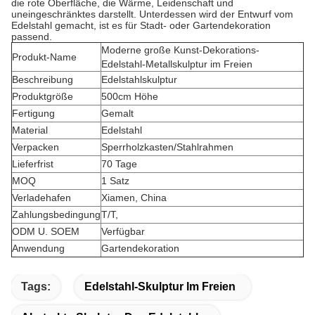
die rote Oberfläche, die Wärme, Leidenschaft und
uneingeschränktes darstellt. Unterdessen wird der Entwurf vom
Edelstahl gemacht, ist es für Stadt- oder Gartendekoration
passend.
Moderne große Kunst-Dekorations-
Produkt-Name
Edelstahl-Metallskulptur im Freien
Beschreibung
Edelstahlskulptur
Produktgröße
500cm Höhe
Fertigung
Gemalt
Material
Edelstahl
Verpacken
Sperrholzkasten/Stahlrahmen
Lieferfrist
70 Tage
MOQ
1 Satz
Verladehafen
Xiamen, China
Zahlungsbedingung
T/T,
ODM U. SOEM
Verfügbar
Anwendung
Gartendekoration
Tags:
Edelstahl-Skulptur Im Freien