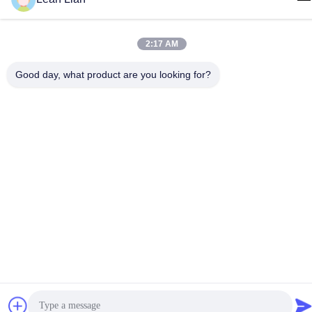
Fujian, China
Tel.
2:17 AM
86-592-5175705
Good day, what product are you looking for?
China Gute Qualität Metallskulptur im Freien Lieferant.
Urheberrecht © -2026 Wangstone Metal Sculpture Co., Ltd. Alle
Rechte vorbehalten.
Datenschutzrichtlinie
|
Sitemap