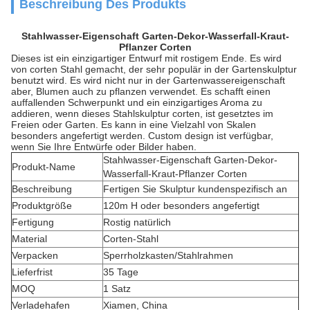
Beschreibung Des Produkts
Stahlwasser-Eigenschaft Garten-Dekor-Wasserfall-Kraut-
Pflanzer Corten
Dieses ist ein einzigartiger Entwurf mit rostigem Ende. Es wird
von corten Stahl gemacht, der sehr populär in der Gartenskulptur
benutzt wird. Es wird nicht nur in der Gartenwassereigenschaft
aber, Blumen auch zu pflanzen verwendet. Es schafft einen
auffallenden Schwerpunkt und ein einzigartiges Aroma zu
addieren, wenn dieses Stahlskulptur corten, ist gesetztes im
Freien oder Garten. Es kann in eine Vielzahl von Skalen
besonders angefertigt werden. Custom design ist verfügbar,
wenn Sie Ihre Entwürfe oder Bilder haben.
Stahlwasser-Eigenschaft Garten-Dekor-
Produkt-Name
Wasserfall-Kraut-Pflanzer Corten
Beschreibung
Fertigen Sie Skulptur kundenspezifisch an
Produktgröße
120m H oder besonders angefertigt
Fertigung
Rostig natürlich
Material
Corten-Stahl
Verpacken
Sperrholzkasten/Stahlrahmen
Lieferfrist
35 Tage
MOQ
1 Satz
Verladehafen
Xiamen, China