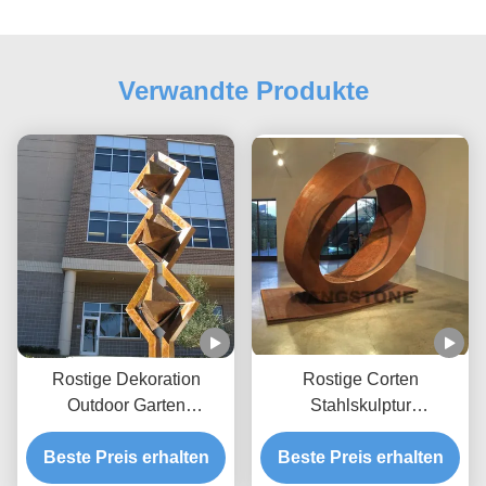
Verwandte Produkte
Rostige Dekoration
Rostige Corten
Outdoor Garten
Stahlskulptur
Wasserbrunnen
Wasserbrunnen für
Beste Preis erhalten
Cortenstahl Skulptur
Beste Preis erhalten
Außendekoration