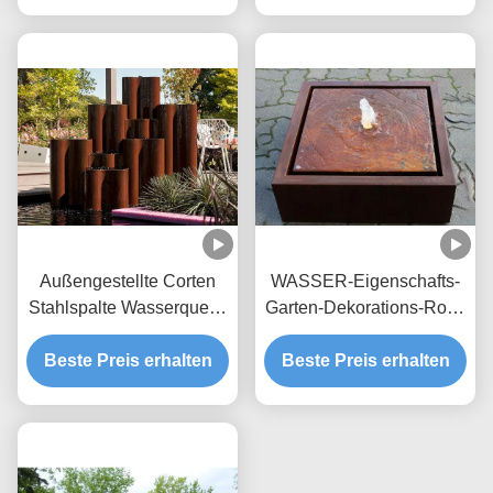
Außengestellte Corten
WASSER-Eigenschafts-
Stahlspalte Wasserquelle
Garten-Dekorations-Rost-
für den Garten
Oberfläche
Beste Preis erhalten
Metallzeitgenössische
Beste Preis erhalten
Corten Stahl