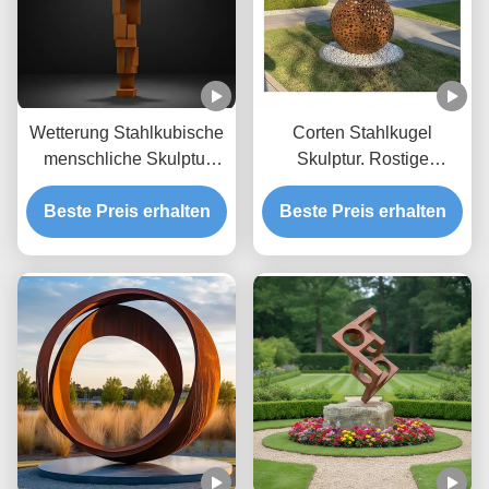
Wetterung Stahlkubische
Corten Stahlkugel
menschliche Skulptur
Skulptur. Rostige
Große Metallstatue für
Metallgartenkugel für
Beste Preis erhalten
öffentliche Kunst
Beste Preis erhalten
Außendekorationen.