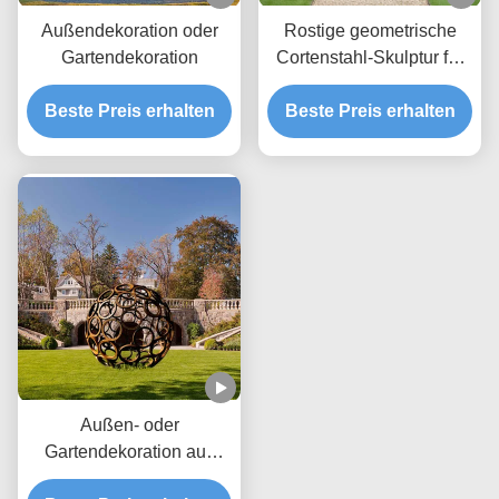
Außendekoration oder
Rostige geometrische
Gartendekoration
Cortenstahl-Skulptur für
Außengarten-Dekoration
Beste Preis erhalten
Beste Preis erhalten
& Landschaftskunst
Außen- oder
Gartendekoration aus
Holzkugeln aus Corten