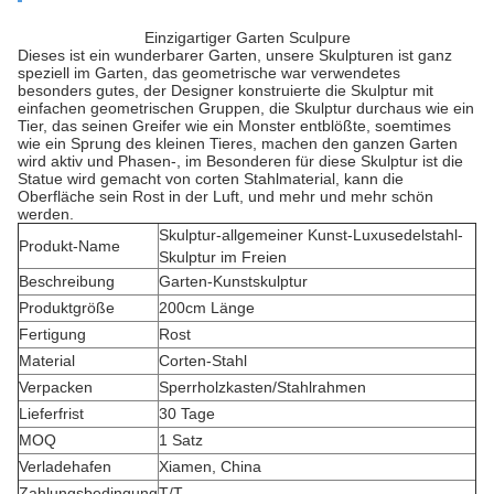
Einzigartiger Garten Sculpure
Dieses ist ein wunderbarer Garten, unsere Skulpturen ist ganz
speziell im Garten, das geometrische war verwendetes
besonders gutes, der Designer konstruierte die Skulptur mit
einfachen geometrischen Gruppen, die Skulptur durchaus wie ein
Tier, das seinen Greifer wie ein Monster entblößte, soemtimes
wie ein Sprung des kleinen Tieres, machen den ganzen Garten
wird aktiv und Phasen-, im Besonderen für diese Skulptur ist die
Statue wird gemacht von corten Stahlmaterial, kann die
Oberfläche sein Rost in der Luft, und mehr und mehr schön
werden.
Skulptur-allgemeiner Kunst-Luxusedelstahl-
Produkt-Name
Skulptur im Freien
Beschreibung
Garten-Kunstskulptur
Produktgröße
200cm Länge
Fertigung
Rost
Material
Corten-Stahl
Verpacken
Sperrholzkasten/Stahlrahmen
Lieferfrist
30 Tage
MOQ
1 Satz
Verladehafen
Xiamen, China
Zahlungsbedingung
T/T,