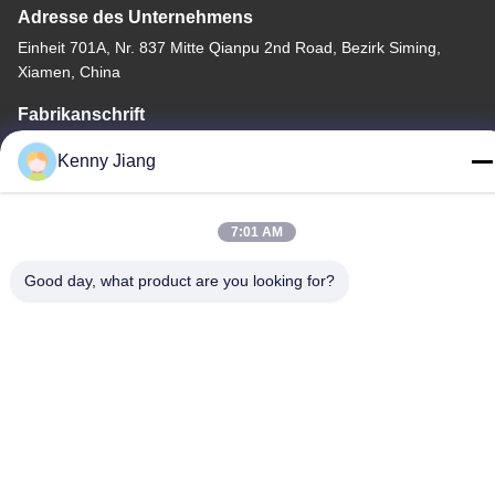
Adresse des Unternehmens
Einheit 701A, Nr. 837 Mitte Qianpu 2nd Road, Bezirk Siming,
Xiamen, China
Fabrikanschrift
Nr. 72, Yongjun Road, Dorf Wufeng, Stadt Chongwu, Quanzhou,
Kenny Jiang
Fujian, China
Tel.
7:01 AM
86-592-5175705
Good day, what product are you looking for?
China Gute Qualität Metallskulptur im Freien Lieferant.
Urheberrecht © -2026 Wangstone Metal Sculpture Co., Ltd. Alle
Rechte vorbehalten.
Datenschutzrichtlinie
|
Sitemap