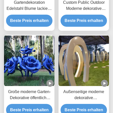
Gartendekoration
Custom Public Outdoor
Edelstahl Blume lackierte
Moderne dekorative
Skulptur
Stahlskulptur Metallstatue
Beste Preis erhalten
Beste Preis erhalten
Riesenweißer Wal
Große moderne Garten-
Außenseitige moderne
Dekorative öffentliche
dekorative
Kunst lackierte Edelstahl
Stahlskulpturen für den
Beste Preis erhalten
Blume Rose Skulptur
öffentlichen Gebrauch
Beste Preis erhalten