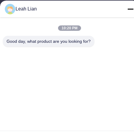
Nr. 72, Yongjun Road, Dorf Wufeng, Stadt Chongwu, Quanzhou,
Leah Lian
Fujian, China
Tel.
10:20 PM
86-592-5175705
Good day, what product are you looking for?
China Gute Qualität Metallskulptur im Freien Lieferant.
Urheberrecht © -2026 Wangstone Metal Sculpture Co., Ltd. Alle
Rechte vorbehalten.
Datenschutzrichtlinie
|
Sitemap