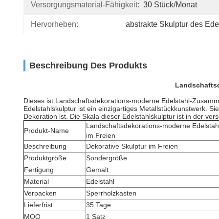
Versorgungsmaterial-Fähigkeit:
30 Stück/Monat
Hervorheben:
abstrakte Skulptur des Ede
Beschreibung Des Produkts
Landschafts
Dieses ist Landschaftsdekorations-moderne Edelstahl-Zusammen
Edelstahlskulptur ist ein einzigartiges Metallstückkunstwerk. 
Dekoration ist. Die Skala dieser Edelstahlskulptur ist in der v
Landschaftsdekorations-moderne Edelsta
Produkt-Name
im Freien
Beschreibung
Dekorative Skulptur im Freien
Produktgröße
Sondergröße
Fertigung
Gemalt
Material
Edelstahl
Verpacken
Sperrholzkasten
Lieferfrist
35 Tage
MOQ
1 Satz