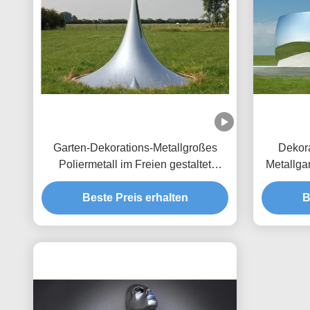
Garten-Dekorations-Metallgroßes
Dekora
Poliermetall im Freien gestaltet
Metallga
Tropfen-Skulptur
Beste Preis erhalten
B