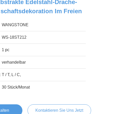
bstrakte Edelstahl-Drache-
schaftsdekoration Im Freien
WANGSTONE
WS-18ST212
1 pc
verhandelbar
:
T / T, L / C,
30 Stück/Monat
alten
Kontaktieren Sie Uns Jetzt