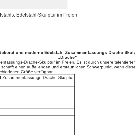
lstahls
, 
Edelstahl-Skulptur im Freien
dekorations-moderne Edelstahl-Zusammenfassungs-Drache-Skulpt
„Drache“
fassungs-Drache-Skulptur im Freien. Es ist durch unsere talentierte
Sie schafft einen auffallenden und erstaunlichen Schwerpunkt, wenn dies
erschiedenen Größe verfügbar.
hl-Zusammenfassungs-Drache-Skulptur