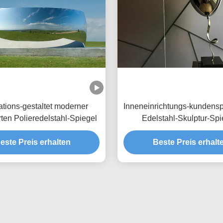
tions-gestaltet moderner
Inneneinrichtungs-kundensp
rten Polieredelstahl-Spiegel
Edelstahl-Skulptur-Spi
Polierballon
este Preis erhalten
Beste Preis erhalt