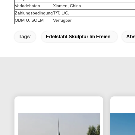
Verladehafen
Xiamen, China
Zahlungsbedingung
T/T, L/C,
ODM U. SOEM
Verfügbar
Tags:
Edelstahl-Skulptur Im Freien
Abs