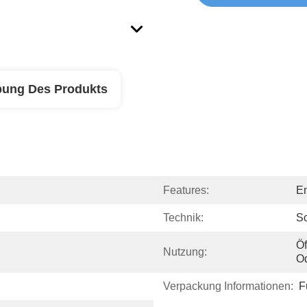
bung Des Produkts
Features:
En
Technik:
S
Öf
Nutzung:
Od
Verpackung Informationen:
F