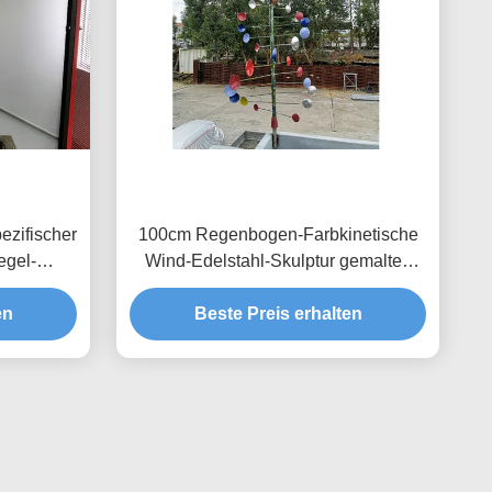
ezifischer
100cm Regenbogen-Farbkinetische
egel-
Wind-Edelstahl-Skulptur gemaltes
Ende
en
Beste Preis erhalten