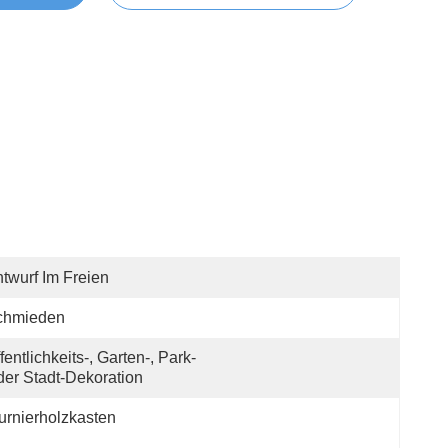
twurf Im Freien
chmieden
fentlichkeits-, Garten-, Park-
er Stadt-Dekoration
urnierholzkasten