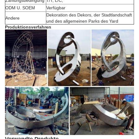
Zahlungsbedingung
T/T, L/C,
ODM U. SOEM
Verfügbar
Dekoration des Dekors, der Stadtlandschaft
Andere
und des allgemeinen Parks des Yard
Produktionsverfahren