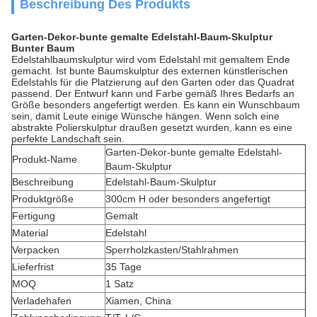
Beschreibung Des Produkts
Garten-Dekor-bunte gemalte Edelstahl-Baum-Skulptur
Bunter Baum
Edelstahlbaumskulptur wird vom Edelstahl mit gemaltem Ende
gemacht. Ist bunte Baumskulptur des externen künstlerischen
Edelstahls für die Platzierung auf den Garten oder das Quadrat
passend. Der Entwurf kann und Farbe gemäß Ihres Bedarfs an
Größe besonders angefertigt werden. Es kann ein Wunschbaum
sein, damit Leute einige Wünsche hängen. Wenn solch eine
abstrakte Polierskulptur draußen gesetzt wurden, kann es eine
perfekte Landschaft sein.
Garten-Dekor-bunte gemalte Edelstahl-
Produkt-Name
Baum-Skulptur
Beschreibung
Edelstahl-Baum-Skulptur
Produktgröße
300cm H oder besonders angefertigt
Fertigung
Gemalt
Material
Edelstahl
Verpacken
Sperrholzkasten/Stahlrahmen
Lieferfrist
35 Tage
MOQ
1 Satz
Verladehafen
Xiamen, China