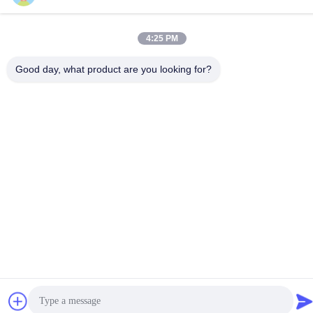
Tel.
86-592-5175705
4:25 PM
Good day, what product are you looking for?
China Gute Qualität Metallskulptur im Freien Lieferant.
Urheberrecht © -2026 Wangstone Metal Sculpture Co., Ltd. Alle
Rechte vorbehalten.
Datenschutzrichtlinie
|
Sitemap