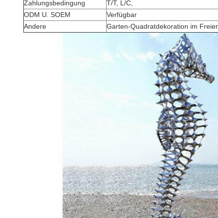
Zahlungsbedingung
T/T, L/C,
ODM U. SOEM
Verfügbar
Andere
Garten-Quadratdekoration im Freie