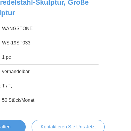
eredelstahl-Skulptur, Große
lptur
WANGSTONE
WS-19ST033
1 pc
verhandelbar
:
T / T,
50 Stück/Monat
alten
Kontaktieren Sie Uns Jetzt