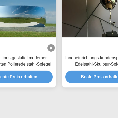
tions-gestaltet moderner
Inneneinrichtungs-kundensp
rten Polieredelstahl-Spiegel
Edelstahl-Skulptur-Spi
Polierballon
este Preis erhalten
Beste Preis erhalt