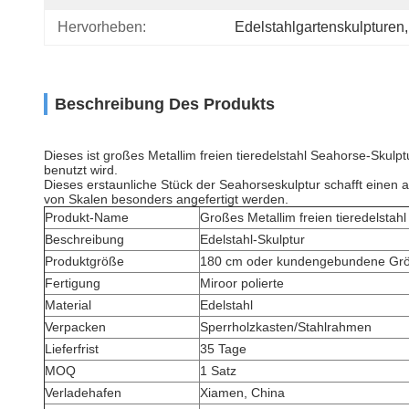
Hervorheben:
Edelstahlgartenskulpturen
,
Beschreibung Des Produkts
Dieses ist großes Metallim freien tieredelstahl Seahorse-Skulpt
benutzt wird.
Dieses erstaunliche Stück der Seahorseskulptur schafft einen a
von Skalen besonders angefertigt werden.
Produkt-Name
Großes Metallim freien tieredelstah
Beschreibung
Edelstahl-Skulptur
Produktgröße
180 cm oder kundengebundene Gr
Fertigung
Miroor polierte
Material
Edelstahl
Verpacken
Sperrholzkasten/Stahlrahmen
Lieferfrist
35 Tage
MOQ
1 Satz
Verladehafen
Xiamen, China