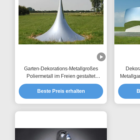
Garten-Dekorations-Metallgroßes
Dekora
Poliermetall im Freien gestaltet
Metallga
Tropfen-Skulptur
Beste Preis erhalten
B