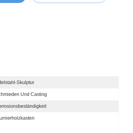
elstahl-Skulptur
chmieden Und Casting
rrosionsbeständigkeit
urnierholzkasten