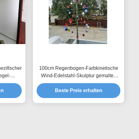
ezifischer
100cm Regenbogen-Farbkinetische
egel-
Wind-Edelstahl-Skulptur gemaltes
Ende
en
Beste Preis erhalten