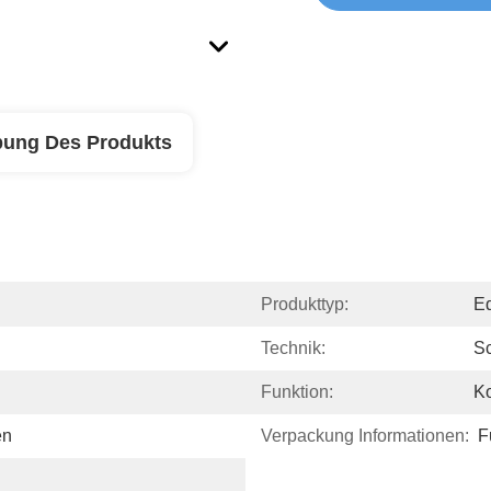
bung Des Produkts
Produkttyp:
Ed
Technik:
S
Funktion:
Ko
en
Verpackung Informationen:
F