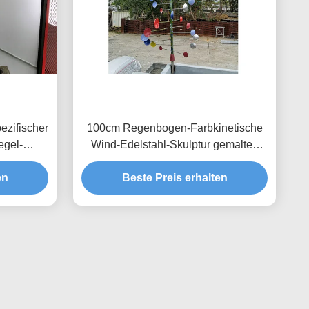
ezifischer
100cm Regenbogen-Farbkinetische
egel-
Wind-Edelstahl-Skulptur gemaltes
Ende
en
Beste Preis erhalten