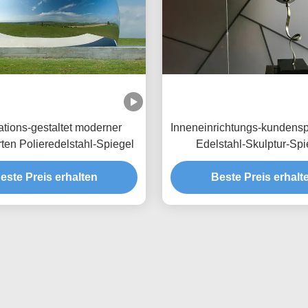
tions-gestaltet moderner
Inneneinrichtungs-kundensp
rten Polieredelstahl-Spiegel
Edelstahl-Skulptur-Spi
Polierballon
este Preis erhalten
Beste Preis erhalt