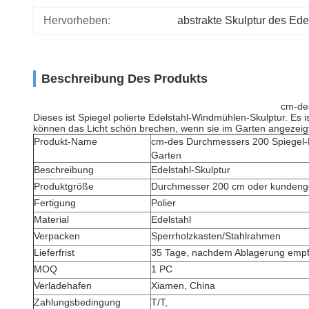
Hervorheben:
abstrakte Skulptur des Ede
Beschreibung Des Produkts
cm-des
Dieses ist Spiegel polierte Edelstahl-Windmühlen-Skulptur. Es 
können das Licht schön brechen, wenn sie im Garten angezeigtes
Produkt-Name
cm-des Durchmessers 200 Spiegel-P
Garten
Beschreibung
Edelstahl-Skulptur
Produktgröße
Durchmesser 200 cm oder kunden
Fertigung
Polier
Material
Edelstahl
Verpacken
Sperrholzkasten/Stahlrahmen
Lieferfrist
35 Tage, nachdem Ablagerung empf
MOQ
1 PC
Verladehafen
Xiamen, China
Zahlungsbedingung
T/T,