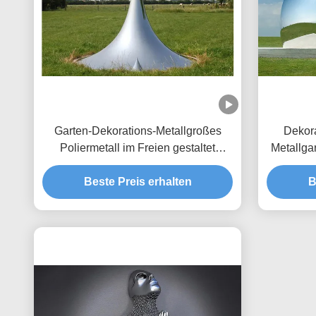
Garten-Dekorations-Metallgroßes
Dekora
Poliermetall im Freien gestaltet
Metallga
Tropfen-Skulptur
Beste Preis erhalten
B