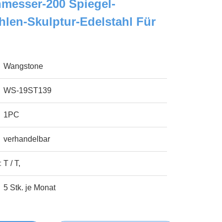
messer-200 Spiegel-
len-Skulptur-Edelstahl Für
Wangstone
WS-19ST139
1PC
verhandelbar
:
T / T,
5 Stk. je Monat