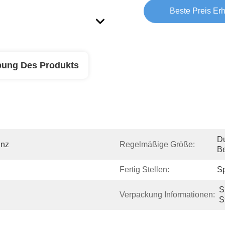
Beste Preis Erh
bung Des Produkts
D
inz
Regelmäßige Größe:
Be
Fertig Stellen:
Sp
S
Verpackung Informationen:
S