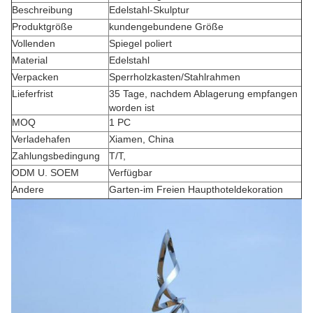
Beschreibung
Edelstahl-Skulptur
Produktgröße
kundengebundene Größe
Vollenden
Spiegel poliert
Material
Edelstahl
Verpacken
Sperrholzkasten/Stahlrahmen
Lieferfrist
35 Tage, nachdem Ablagerung empfangen
worden ist
MOQ
1 PC
Verladehafen
Xiamen, China
Zahlungsbedingung
T/T,
ODM U. SOEM
Verfügbar
Andere
Garten-im Freien Haupthoteldekoration