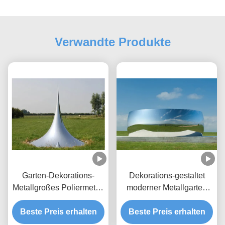
Verwandte Produkte
Garten-Dekorations-
Dekorations-gestaltet
Metallgroßes Poliermetall
moderner Metallgarten
im Freien gestaltet
Polieredelstahl-Spiegel
Beste Preis erhalten
Tropfen-Skulptur
Beste Preis erhalten