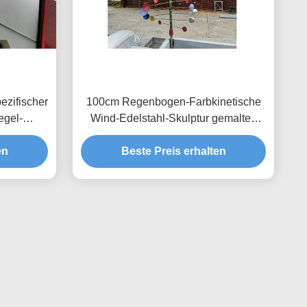
ezifischer
100cm Regenbogen-Farbkinetische
egel-
Wind-Edelstahl-Skulptur gemaltes
Ende
en
Beste Preis erhalten