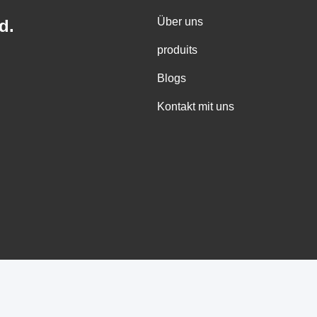
Über uns
d.
produits
Blogs
Kontakt mit uns
 Gute Qualität Metallskulptur im Freien Lieferant. Urheberrecht © -20