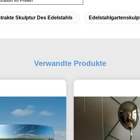
ration im Freien
trakte Skulptur Des Edelstahls
Edelstahlgartenskulp
Verwandte Produkte