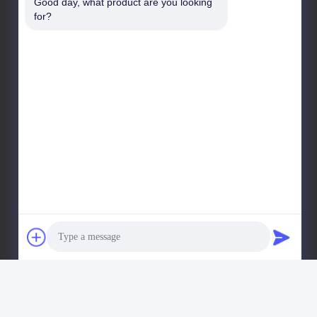
Good day, what product are you looking 
for?
Adresse des Unternehmens
Einheit 701A, Nr. 837 Mitte Qianpu 2nd Road, Bezirk
Siming, Xiamen, China
Fabrikanschrift
Nr. 72, Yongjun Road, Dorf Wufeng, Stadt Chongwu,
Quanzhou, Fujian, China
Tel.
86-592-5175705
26 Wangstone Metal Sculpture Co., Ltd. Alle Rechte vorbehalten.