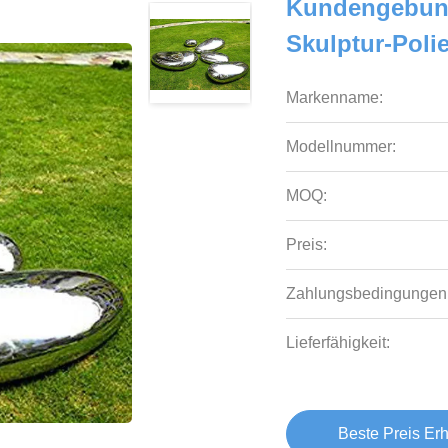
Kundengebund
Skulptur-Poli
Markenname:
Modellnummer:
MOQ:
Preis:
Zahlungsbedingungen
Lieferfähigkeit:
Beste Preis Erh