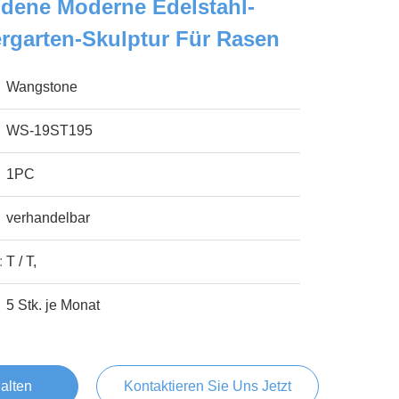
ene Moderne Edelstahl-
ergarten-Skulptur Für Rasen
Wangstone
WS-19ST195
1PC
verhandelbar
:
T / T,
5 Stk. je Monat
alten
Kontaktieren Sie Uns Jetzt