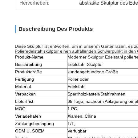
Hervorheben:
abstrakte Skulptur des Ede
Beschreibung Des Produkts
Diese
Skulptur ist entworfen, um in unseren Gartenrasen, es zu
Polieredelstahlskulptur einen auffallenden Schwerpunkt in den
Produkt-Name
Moderner Skulptur Edelstahl poliert
Beschreibung
Edelstahl-Skulptur
Produktgröße
kundengebundene Größe
Fertigung
Polier oder
Material
Edelstahl
Verpacken
Sperrholzkasten/Stahlrahmen
Lieferfrist
35 Tage, nachdem Ablagerung empf
MOQ
1 PC
Verladehafen
Xiamen, China
Zahlungsbedingung
T/T,
ODM U. SOEM
Verfügbar