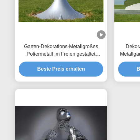
Garten-Dekorations-Metallgroßes
Dekora
Poliermetall im Freien gestaltet
Metallga
Tropfen-Skulptur
Beste Preis erhalten
B