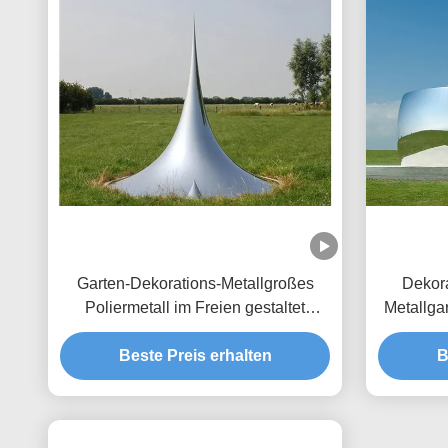
Garten-Dekorations-Metallgroßes
Dekora
Poliermetall im Freien gestaltet
Metallga
Tropfen-Skulptur
Beste Preis erhalten
B