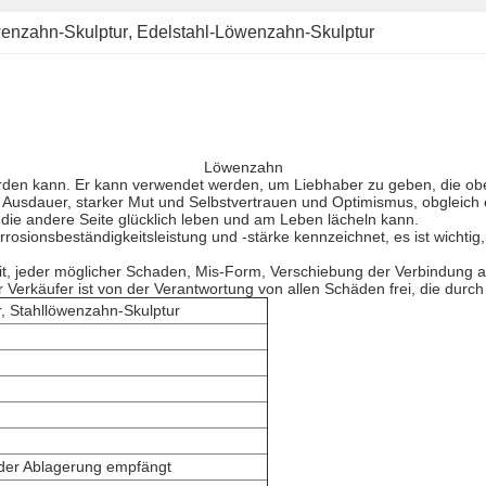
wenzahn-Skulptur
, 
Edelstahl-Löwenzahn-Skulptur
Löwenzahn
werden kann. Er kann verwendet werden, um Liebhaber zu geben, die o
n Ausdauer, starker Mut und Selbstvertrauen und Optimismus, obgleich 
die andere Seite glücklich leben und am Leben lächeln kann.
osionsbeständigkeitsleistung und -stärke kennzeichnet, es ist wichtig, 
t, jeder möglicher Schaden, Mis-Form, Verschiebung der Verbindung auft
 Verkäufer ist von der Verantwortung von allen Schäden frei, die durch
, Stahllöwenzahn-Skulptur
 der Ablagerung empfängt