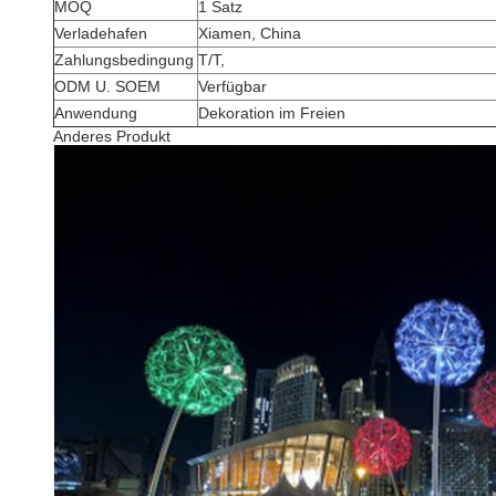
MOQ
1 Satz
Verladehafen
Xiamen, China
Zahlungsbedingung
T/T,
ODM U. SOEM
Verfügbar
Anwendung
Dekoration im Freien
Anderes Produkt