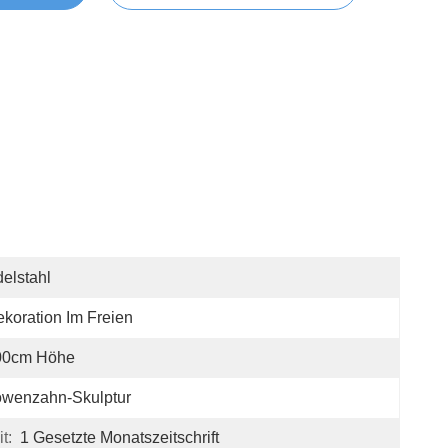
elstahl
koration Im Freien
00cm Höhe
öwenzahn-Skulptur
t:
1 Gesetzte Monatszeitschrift