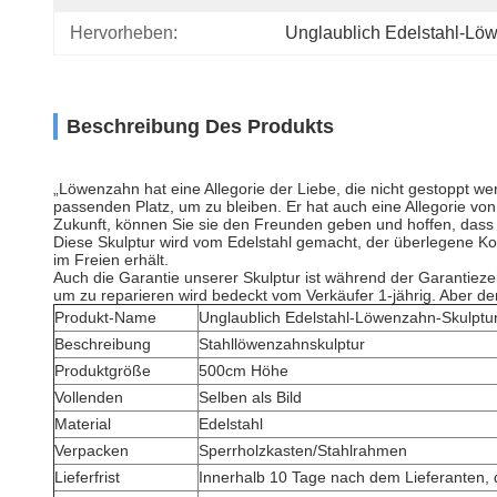
Hervorheben:
Unglaublich Edelstahl-Lö
Beschreibung Des Produkts
„Löwenzahn hat eine Allegorie der Liebe, die nicht gestoppt 
passenden Platz, um zu bleiben. Er hat auch eine Allegorie vo
Zukunft, können Sie sie den Freunden geben und hoffen, dass 
Diese Skulptur wird vom Edelstahl gemacht, der überlegene Korr
im Freien erhält.
Auch die
Garantie unserer Skulptur ist während der Garantiezei
um zu reparieren wird bedeckt vom Verkäufer 1-jährig. Aber der
Produkt-Name
Unglaublich Edelstahl-Löwenzahn-Skulptur
Beschreibung
Stahllöwenzahnskulptur
Produktgröße
500cm Höhe
Vollenden
Selben als Bild
Material
Edelstahl
Verpacken
Sperrholzkasten/Stahlrahmen
Lieferfrist
Innerhalb 10 Tage nach dem Lieferanten,