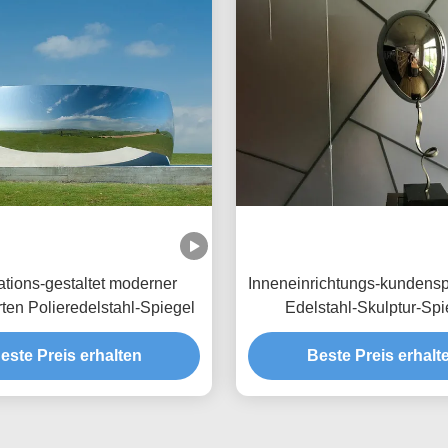
tions-gestaltet moderner
Inneneinrichtungs-kundensp
rten Polieredelstahl-Spiegel
Edelstahl-Skulptur-Spi
Polierballon
este Preis erhalten
Beste Preis erhalt