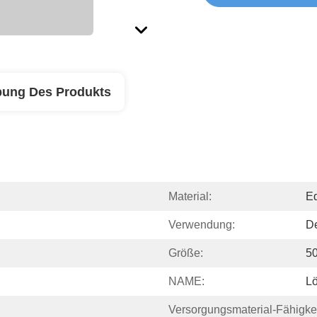
bung Des Produkts
Material:
Ed
Verwendung:
De
Größe:
5
NAME:
L
Versorgungsmaterial-Fähigkei