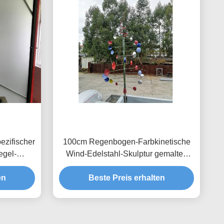
ezifischer
100cm Regenbogen-Farbkinetische
egel-
Wind-Edelstahl-Skulptur gemaltes
Ende
en
Beste Preis erhalten