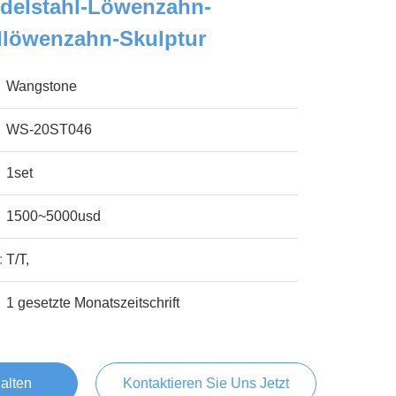
Edelstahl-Löwenzahn-
llöwenzahn-Skulptur
Wangstone
WS-20ST046
1set
1500~5000usd
:
T/T,
1 gesetzte Monatszeitschrift
alten
Kontaktieren Sie Uns Jetzt