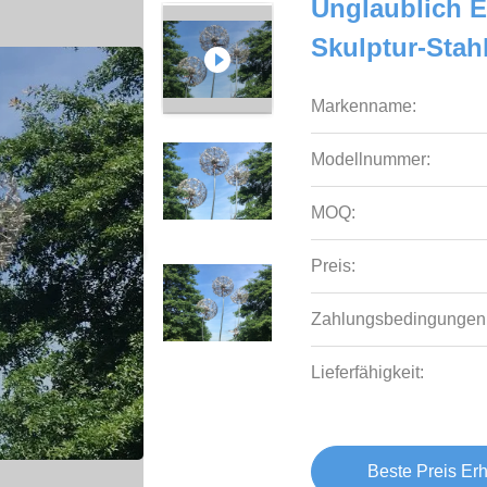
Unglaublich 
Skulptur-Stah
Markenname:
Modellnummer:
MOQ:
Preis:
Zahlungsbedingungen
Lieferfähigkeit:
Beste Preis Erh