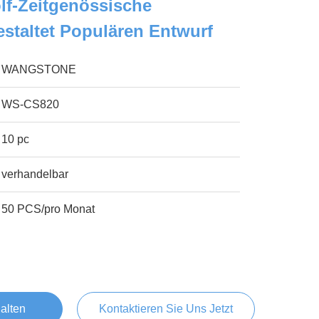
lf-Zeitgenössische
staltet Populären Entwurf
WANGSTONE
WS-CS820
10 pc
verhandelbar
50 PCS/pro Monat
alten
Kontaktieren Sie Uns Jetzt