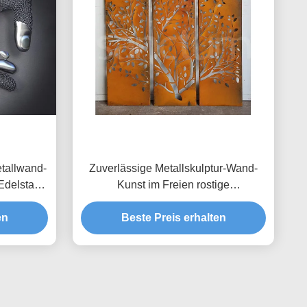
tallwand-
Zuverlässige Metallskulptur-Wand-
Edelstahl-
Kunst im Freien rostige
Stahlschirme/Platten Corten
en
Beste Preis erhalten